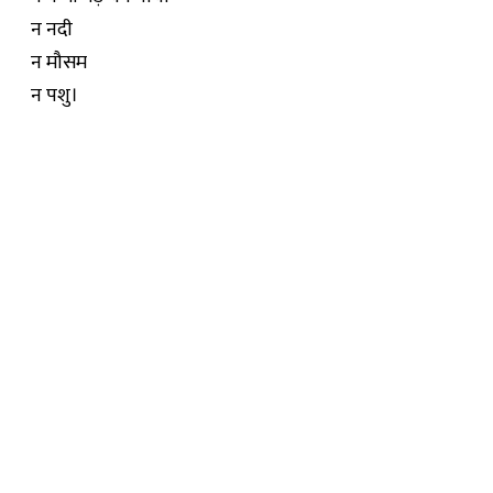
न नदी
न मौसम
न पशु।