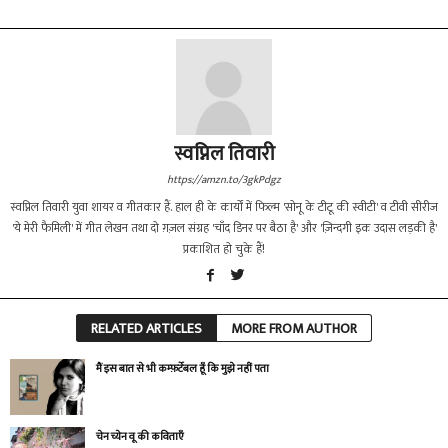
स्वप्निल तिवारी
https://amzn.to/3gkPdgz
स्वप्निल तिवारी युवा शायर व गीतकार हैं. हाल ही के कार्यों में फिल्म 'सोनू के टीटू की स्वीटी' व टीवी सीरीज
'ये मेरी फैमिली' में गीत लेखन तथा दो ग़ज़ल संग्रह 'चाँद डिनर पर बैठा है' और 'ज़िन्दगी इक उदास लड़की है'
प्रकाशित हो चुके हैं!
RELATED ARTICLES
MORE FROM AUTHOR
मैं इस बात से भी कम्फ़र्टेबल हूँ कि मुझे नहीं पता
चेन च्येन वू की कविताएँ