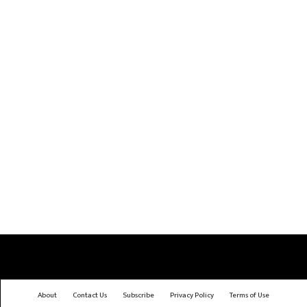
About
Contact Us
Subscribe
Privacy Policy
Terms of Use