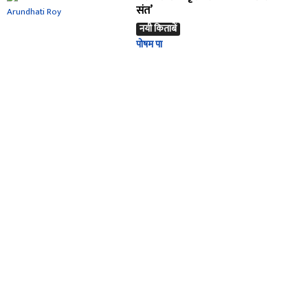
संत’
नयी किताबें
पोषम पा