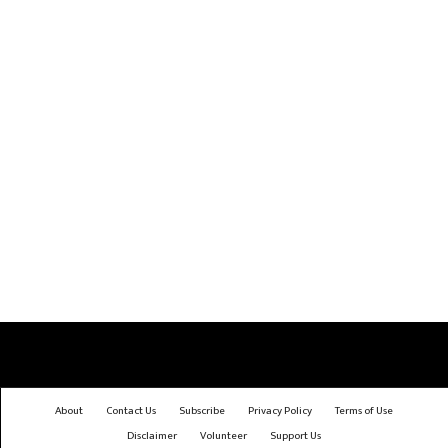
About
Contact Us
Subscribe
Privacy Policy
Terms of Use
Disclaimer
Volunteer
Support Us