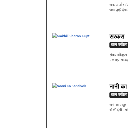
नागराज और पीटर 
पावर तुम्हें दिख
सरकस
बाल कविता
होकर कौतूहल के
एक बड़ा-सा बंद
नानी का 
बाल कविता
नानी का संदूक 
चौकी देखी उसमें