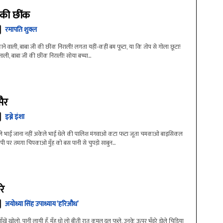
 की छींक
रमापति शुक्ल
ने वाली, बाबा जी की छींक निराली! लगता यहीं-कहीं बम फूटा, या कि तोप से गोला छूटा!
ुनाली, बाबा जी की छींक निराली! सोया बच्चा...
सैर
इब्ने इंशा
मेले भाई जाना नहीं अकेले भाई धेले की पालिश मंगवाओ कटा फटा जूता चमकाओ बाइसिकल
 टोपी पर तमग़ा चिपकाओ मुँह को बस पानी से चुपड़ो साबुन...
रे
अयोध्या सिंह उपाध्याय ‘हरिऔध’
ें खोलो, पानी लायी हूँ, मुँह धो लो बीती रात कमल दल फूले, उनके ऊपर भँवरे डोले चिड़िया