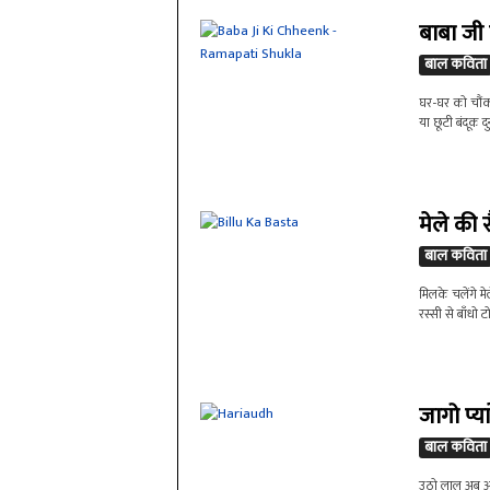
बाबा जी
बाल कविता
घर-घर को चौंका
या छूटी बंदूक द
मेले की 
बाल कविता
मिलके चलेंगे 
रस्सी से बाँधो
जागो प्या
बाल कविता
उठो लाल अब आँख