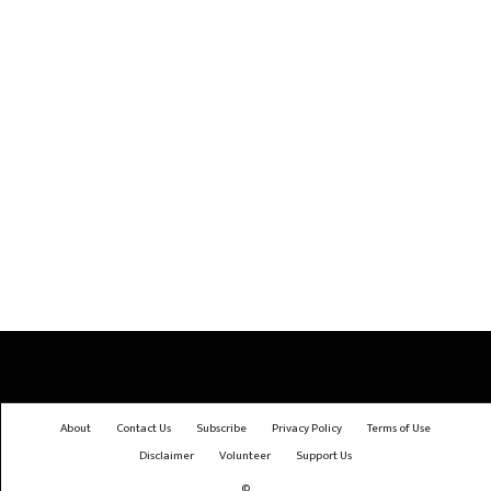
About
Contact Us
Subscribe
Privacy Policy
Terms of Use
Disclaimer
Volunteer
Support Us
©