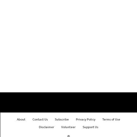
About
Contact Us
Subscribe
Privacy Policy
Terms of Use
Disclaimer
Volunteer
Support Us
©