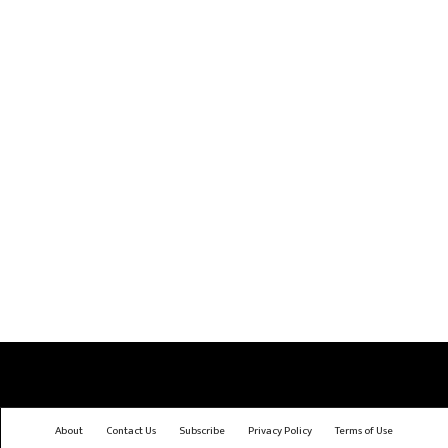
About
Contact Us
Subscribe
Privacy Policy
Terms of Use