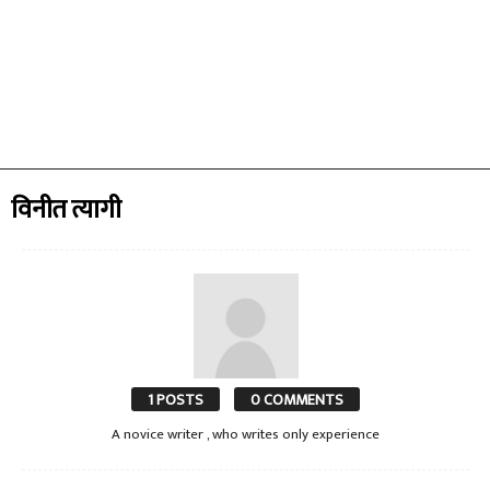
विनीत त्यागी
1 POSTS
0 COMMENTS
A novice writer , who writes only experience