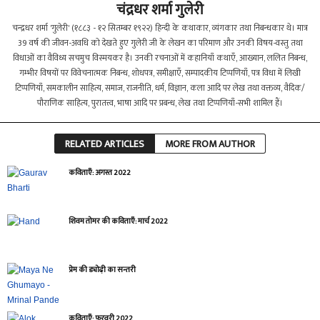
चंद्रधर शर्मा गुलेरी
चन्द्रधर शर्मा 'गुलेरी' (१८८३ - १२ सितम्बर १९२२) हिन्दी के कथाकार, व्यंगकार तथा निबन्धकार थे। मात्र
39 वर्ष की जीवन-अवधि को देखते हुए गुलेरी जी के लेखन का परिमाण और उनकी विषय-वस्तु तथा
विधाओं का वैविध्य सचमुच विस्मयकर है। उनकी रचनाओं में कहानियाँ कथाएँ, आख्यान, ललित निबन्ध,
गम्भीर विषयों पर विवेचनात्मक निबन्ध, शोधपत्र, समीक्षाएँ, सम्पादकीय टिप्पणियाँ, पत्र विधा में लिखी
टिप्पणियाँ, समकालीन साहित्य, समाज, राजनीति, धर्म, विज्ञान, कला आदि पर लेख तथा वक्तव्य, वैदिक/
पौराणिक साहित्य, पुरातत्त्व, भाषा आदि पर प्रबन्ध, लेख तथा टिप्पणियाँ-सभी शामिल हैं।
RELATED ARTICLES
MORE FROM AUTHOR
कविताएँ: अगस्त 2022
शिवम तोमर की कविताएँ: मार्च 2022
प्रेम की ड्योढ़ी का सन्तरी
कविताएँ: फ़रवरी 2022