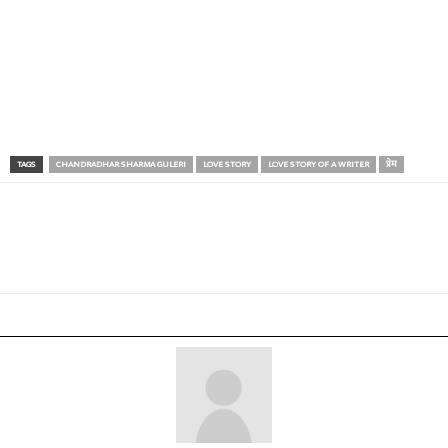
TAGS
CHANDRADHAR SHARMA GULERI
LOVE STORY
LOVE STORY OF A WRITER
प्रेम