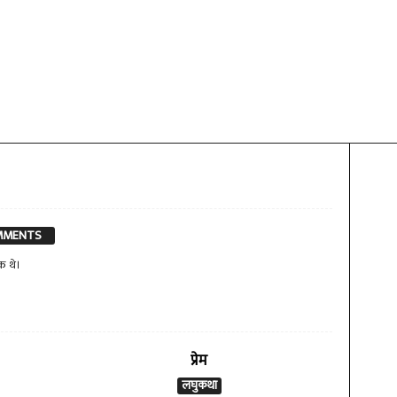
MMENTS
क थे।
प्रेम
लघुकथा