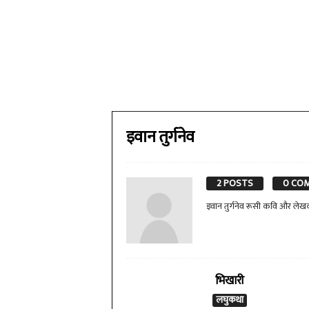
इवान तुर्गनेव
2 POSTS
0 CO
इवान तुर्गनेव रूसी कवि और लेख
भिखारी
लघुकथा