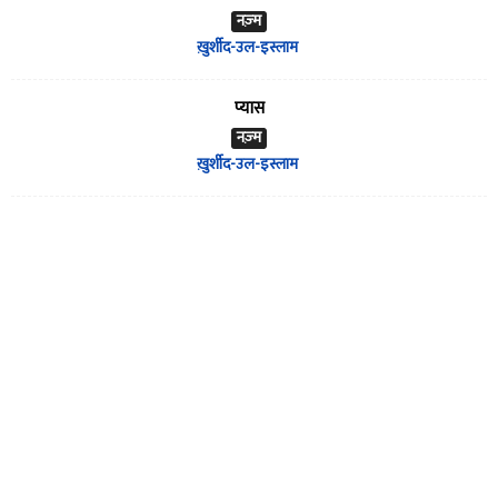
नज़्म
ख़ुर्शीद-उल-इस्लाम
प्यास
नज़्म
ख़ुर्शीद-उल-इस्लाम