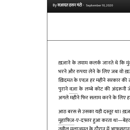
By
सआदत हसन मंटो
-
September 10, 2020
Share
ख़ज़ाने के तमाम कलर्क जानते थे कि म
भरने और रुपया लेने के लिए जब वो ख़
ख़िदमत के एवज़ हर महीने सरकार की त
पुराने
वज़ा
के लम्बे कोट की अंदरूनी ज
अगले महीने फिर सलाम करने के लिए हा
आठ बरस से उसका यही दस्तूर था। ख़ज़ा
मुहाफ़िज़
-ए-दफ़्तर हुआ करता था—बेह
तवील
मुलाज़मत
के दौरान में आफ़सरान