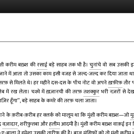
ुंशी करीम बख़्श की
रसाई
बड़े साहब तक भी है।
चुनांचे
वो सब उसकी इज़्
ज़ाने में आता तो उसका काम इसी वजह से जल्द-जल्द कर दिया जाता थ
रफ़ से मिलते थे। हर महीने दस-दस के पाँच नोट वो अपने
ख़फ़ीफ़
तौर प
ेब में रख लेता। चश्मे में ख़ज़ानची की तरफ़
तशक्कुर
भरी नज़रों से द
ज़िर हूँगा”, बड़े साहब के कमरे की तरफ़ चला जाता।
ने के क़रीब-क़रीब हर क्लर्क को मालूम था कि मुंशी करीम बख़्श—जो
म
द
वज़ादार
, शरीफ़ुत्तबा और
हलीम
आदमी है। मुंशी करीम बख़्श वाक़ई इन
-ए-बाला ने हमेशा उसकी तारीफ़ की है।
बाज़
मुंसिफ़ों
को तो मुंशी करीम 