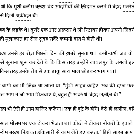
 थी कि मुंशी करीम बख़्श चंद आदमियों की ख़िदमत करने में बेहद
मसर्र
उसे दिली
अक़ीदत
थी।
हब के लड़के थे। दूसरे एक और अफ़सर थे जो रिटायर होकर अपनी ज़िंदग
 की मुलाक़ात हर रोज़ सुबह सवेरे कम्पनी बाग़ में होती थी।
बख़्श उनसे हर रोज़ पिछले दिन की ख़बरें सुनता था। कभी-कभी जब वो बीते
़िस्से सुनाना शुरू कर देते थे कि किस तरह उन्होंने लायलपुर के जंगली 
र किस तरह उनके रोब से एक डाकू सारा माल छोड़कर भाग गया।
ाग़ों का भी ज़िक्र आ जाता था, “मुंशी साहब कहिए, अब की दफ़ा फ़स
साल आप ने जो आम भिजवाए थे, बहुत ही अच्छे थे, बेहद लज़ीज़ थे।”
दफ़ा भी ऐसे ही आम हाज़िर करूँगा। एक ही बूटे के होंगे। वैसे ही लज़ीज़, 
साल मौसम पर एक टोकरा भेजता था। कोठी में टोकरा नौकरों के हवाले 
ी करीम बख़्श निहायत
इंकिसारी
से काम लेते हुए कहता, “डिप्टी साहब आप क्य