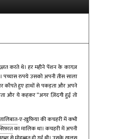
ज़त करते थे। हर महीने पेंशन के काग़ज़
ा। पच्चास रुपये उसको अपनी तीस साला
र काँपते हुए हाथों से पकड़ता और अपने
ेखता और ये कहकर “अगर ज़िंदगी हुई तो
ुतालिबात
-ए-ख़ुफ़िया की कचहरी में कभी
सिफ़ात
का मालिक था। कचहरी में अपनी
बख़्श से मोहब्बत हो गई थी। उसके
ख़ुलूस