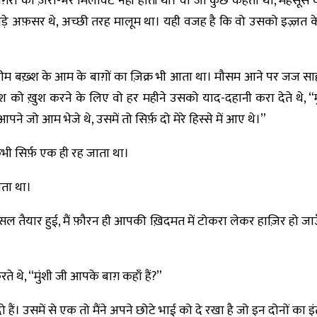
द वग़ैरा की ज़र्रा-भर मिलावट नहीं होती थी। वो जो कुछ कहता था, महस
ड़े अफ़सर थे, अच्छी तरह मालूम था। यही वजह है कि वो उसको इज़्ज़त क
ी करीम बख़्श के आम के बाग़ों का ज़िक्र भी आता था। मौसम आने पर जज
श को ख़ुश करने के लिए वो हर महीने उसको याद-दहानी करा देते थे, “
 जो आम भेजे थे, उसमें तो सिर्फ़ दो मेरे हिस्से में आए थे।”
भी सिर्फ़ एक ही रह जाता था।
ोता था।
फ़सल तैयार हुई, मैं फ़ौरन ही आपकी ख़िदमत में टोकरा लेकर हाज़िर हो जा
थे, “मुंशी जी आपके बाग़ कहाँ हैं?”
्फ़ दो हैं। उसमें से एक तो मैंने अपने छोटे भाई को दे रखा है जो इन दोनों का