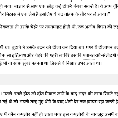
 गया। बाज़ार से आप एक छोड़ कई टोकरे मँगवा सकते हैं। ये आम चूँकि 
और मिठास में एक जैसे हैं इसलिए ये चंद तोहफ़े के तौर पर ले आया।”
 निकलता तो उसके चेहरे पर तमतमाहट होती थी, एक अजीब क़िस्म की रु
ी था। बुढ़ापे ने उसके बदन को ढीला कर दिया था। मगर ये ढीलापन बद
ीफ़
सा
इर्तिआश
और चेहरे की गहरी लकीरें उसकी
मतानत
-ओ-संजीदगी म
पड़े भी वो साफ़ सुथरे पहनता था जिससे ये निखार उभर आता था।
। पतले-पतले होंठ जो दाँत निकल जाने के बाद अंदर की तरफ़ सिमटे रहते 
 गई थी जो अच्छी तरह मुँह धोने के बाद थोड़ी देर तक क़ायम रहा करती है
्र में कौन कमज़ोर नहीं हो जाता मगर इस कमज़ोरी के बावजूद उसमें