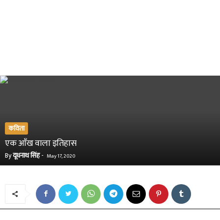
कविता
एक आँख वाला इतिहास
By
दूधनाथ सिंह
-
May 17, 2020