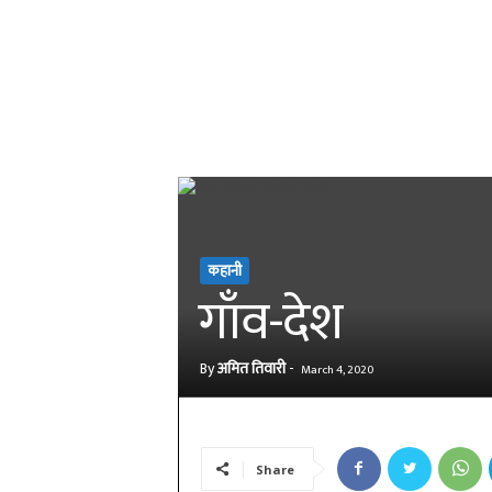
कहानी
गाँव-देश
By
अमित तिवारी
-
March 4, 2020
Share