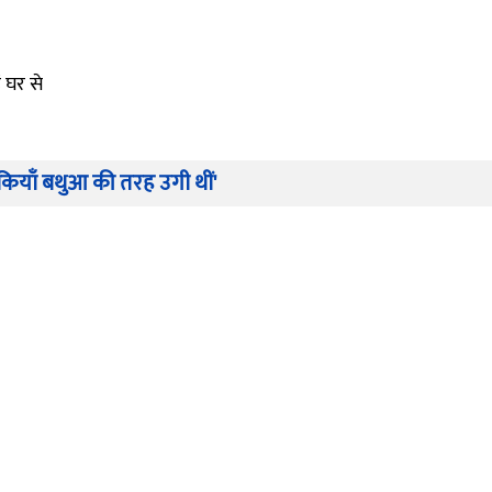
ं घर से
कियाँ बथुआ की तरह उगी थीं'