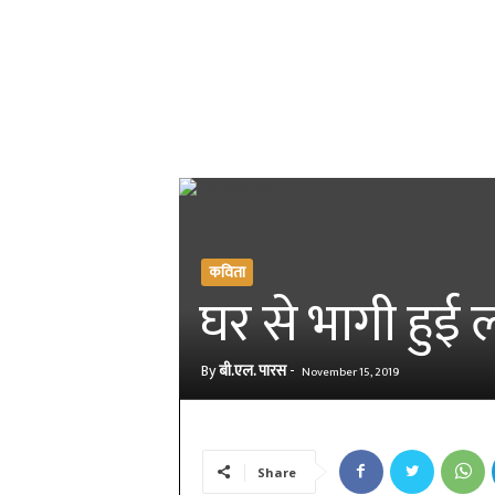
कविता
घर से भागी हुई 
By
बी.एल. पारस
-
November 15, 2019
Share