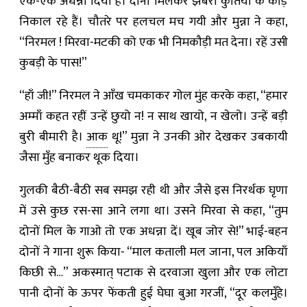
एक-एक अधन्ना दिया है। दोनों मिलकर झबरी कुतिया के कीड़े
निकाल रहे हैं। चौतरे पर हलचल मच गयी और मुन्ना ने कहा,
“निरमल ! मिरवा-मटकी को एक भी निमकौड़ी मत देना। रहें उसी
कुबड़ी के पास!”
“हाँ जी!” निरमल ने आँख चमकाकर गोल मुंह करके कहा, “हमार
अम्माँ कहत रहीं उन्हें छुयो न! न साथ खायो, न खेलो। उन्हें बड़ी
बुरी बीमारी है।
आक
थू!” मुन्ना ने उनकी ओर देखकर उबकायी
जैसा मुँह बनाकर थूक दिया।
गुलकी बैठी-बैठी सब समझ रही थी और जैसे इस निरर्थक घृणा
में उसे कुछ रस-सा आने लगा था। उसने मिरवा से कहा, “तुम
दोनों मिल के गाओ तो एक अधन्ना दें। खूब जोर से!” भाई-बहन
दोनों ने गाना शुरू किया- “माल कताली मल जाना, पल अकियाँ
किछी से…” अकस्मात् पटाक से दरवाजा खुला और एक लोटा
पानी दोनों के ऊपर फेंकती हुई घेघा बुआ गरजीं, “दूर कलमुँहे।