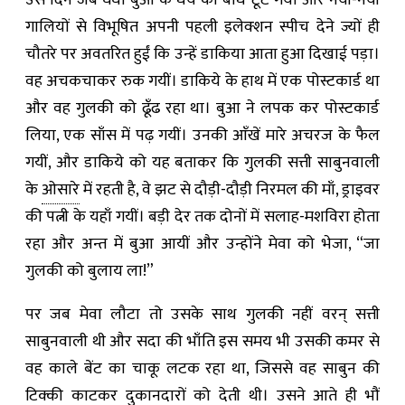
उस दिन जब घेघा बुआ के धैर्य का बाँध टूट गया और नयी-नयी
गालियों से विभूषित अपनी पहली इलेक्शन स्पीच देने ज्यों ही
चौतरे पर अवतरित हुईं कि उन्हें डाकिया आता हुआ दिखाई पड़ा।
वह अचकचाकर रुक गयीं। डाकिये के हाथ में एक पोस्टकार्ड था
और वह गुलकी को ढूँढ रहा था। बुआ ने लपक कर पोस्टकार्ड
लिया, एक साँस में पढ़ गयीं। उनकी आँखें मारे अचरज के फैल
गयीं, और डाकिये को यह बताकर कि गुलकी सत्ती साबुनवाली
के
ओसारे
में रहती है, वे झट से दौड़ी-दौड़ी निरमल की माँ, ड्राइवर
की पत्नी के यहाँ गयीं। बड़ी देर तक दोनों में सलाह-मशविरा होता
रहा और अन्त में बुआ आयीं और उन्होंने मेवा को भेजा, “जा
गुलकी को बुलाय ला!”
पर जब मेवा लौटा तो उसके साथ गुलकी नहीं वरन् सत्ती
साबुनवाली थी और सदा की भाँति इस समय भी उसकी कमर से
वह काले बेंट का चाकू लटक रहा था, जिससे वह साबुन की
टिक्की काटकर दुकानदारों को देती थी। उसने आते ही भौं