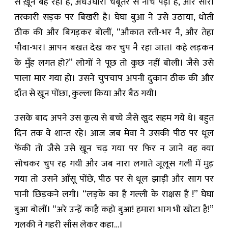
से ख़ून बह रहा है, अधउघारी चबूतरे से नीचे पड़ी है, और सारी
तरकारी सड़क पर बिखरी है। घेघा बुआ ने उसे उठाया, धोती
ठीक की और बिगड़कर बोलीं, “औकात रत्ती-भर नै, और तेहा
पौवा-भर। आपन बखत देख कर चुप नै रहा जात। कहे लड़कन
के मुँह लगत हो?” लोगों ने पूछ तो कुछ नहीं बोली। जैसे उसे
पाला मार गया हो। उसने चुपचाप अपनी दुकान ठीक की और
दाँत से खू़न पोंछा, कुल्ला किया और बैठ गयी।
उसके बाद अपने उस कृत्य से बच्चे जैसे खु़द सहम गये थे। बहुत
दिन तक वे शान्त रहे। आज जब मेवा ने उसकी पीठ पर धूल
फेंकी तो जैसे उसे खू़न चढ़ गया पर फिर न जाने वह क्या
सोचकर चुप रह गयी और जब नारा लगाते जूलूस गली में मुड़
गया तो उसने आँसू पोंछे, पीठ पर से धूल झाड़ी और साग पर
पानी छिड़कने लगी। “लड़के का हैं गल्ली के राक्षस हैं !” घेघा
बुआ बोलीं। “अरे उन्हें काहै कहो बुआ! हमारा भाग भी खोटा है!”
गुलकी ने गहरी साँस लेकर कहा…।