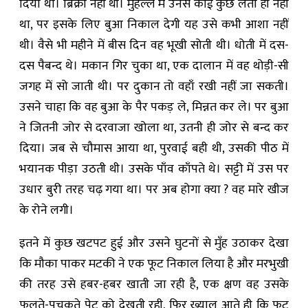
दिया था। ब्रिक्री नहीं थी। मुहल्ले में उनसे कोई कुछ लेता ही नहीं
था, पर इसके लिए बुआ निकाल देगी यह उसे कभी आशा नहीं
थी। वैसे भी महीने में बीस दिन वह भूखी सोती थी। धोती में दस-
दस पैबन्द थे। मकान गिर चुका था, एक दालान में वह थोड़ी-सी
जगह में सो जाती थी। पर दुकान तो वहाँ रखी नहीं जा सकती।
उसने चाहा कि वह बुआ के पैर पकड़ ले, मिन्नत कर ले। पर बुआ
ने जितनी जोर से दरवाजा खोला था, उतनी ही जोर से बन्द कर
दिया। जब से चौमास आया था, पुरवाई बही थी, उसकी पीठ में
भयानक पीड़ा उठती थी। उसके पाँव काँपते थे। सट्टी में उस पर
उधार बुरी तरह चढ़ गया था। पर अब होगा क्या ? वह मारे खीज
के रोने लगी।
इतने में कुछ खटपट हुई और उसने घुटनों से मुँह उठाकर देखा
कि मौका पाकर मटकी ने एक फूट निकाल लिया है और मरभुखी
की तरह उसे हबर-हबर खाती जा रही है, एक क्षण वह उसके
फूलते-पचकते पेट को देखती रही, फिर ख्याल आते ही कि फूट