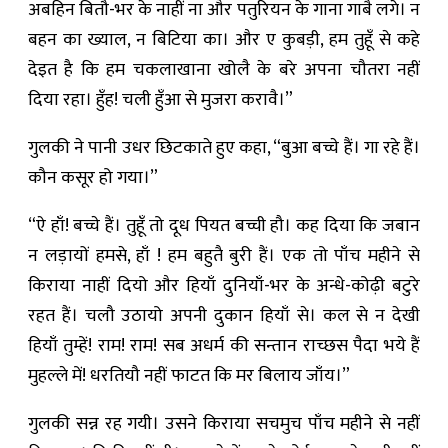
अबहिन बितौ-भर के नाहीं ना और पतुरियन के गाना गाबै लगे। न
बहन का ख्याल, न बिटिया का। और ए कुबड़ी, हम तुहूँ से कहे
देइत है कि हम चकलाखाना खोलै के बरे अपना चौतरा नहीं
दिया रहा। हुँह! चली हुँआ से मुजरा करावै।”
गुलकी ने पानी उधर छिटकाते हुए कहा, “बुआ बच्चे हैं। गा रहे हैं।
कौन कसूर हो गया।”
“ऐ हाँ! बच्चे हैं। तुहूँ तो दूध पियत बच्ची हौ। कह दिया कि जबान
न लड़ायों हमसे, हाँ ! हम बहुतै बुरी हैं। एक तो पाँच महीने से
किराया नाहीं दियो और हियाँ दुनियाँ-भर के अन्धे-कोढ़ी बटुरे
रहत हैं। चलौ उठायो अपनी दुकान हियाँ से। कल से न देखी
हियाँ तुम्हें! राम! राम! सब अधर्म की सन्तान राच्छस पैदा भये हैं
मुहल्ले में! धरतियौ नहीं फाटत कि मर बिलाय जाँय।”
गुलकी सन्न रह गयी। उसने किराया सचमुच पाँच महीने से नहीं