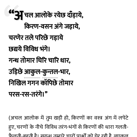
“अ
चल आलोके रयेछ दाँड़ाये,
किरण-वसन अंगे जड़ाये,
चरणेर तले परिछे गड़ाये
छद्यये विविध भंगे।
गन्ध तोमार घिरि चारि धार,
उड़िछे
आकुल
-
कुन्तल
-भार,
निखिल गगन कॉपिछे तोमार
परस-रस-तरंगे।”
(अचल आलोक में तुम खड़ी हो, किरणों का वस्त्र अंग में लपेटे
हुए, चरणों के नीचे विविध तरंग-भंगों से किरणों की धारा गलती-
फैलती-बहती है। सुगन्ध तुम्हारे चारों पार्श्वों को घेर रही है, व्याकुल