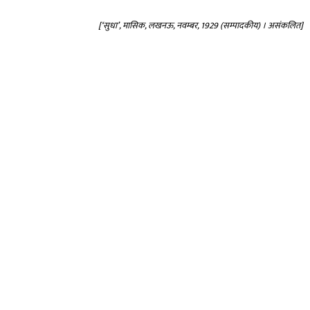
[‘सुधा’, मासिक, लखनऊ, नवम्बर, 1929 (सम्पादकीय) । असंकलित]