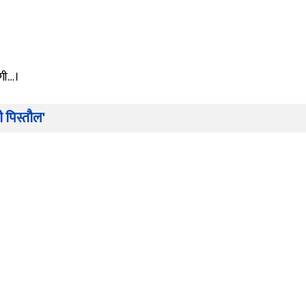
ोगी…।
 पिस्तौल'