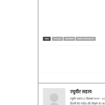
TAGS
KILLING
MURDER
RAGHUVIR SAHAY
Share
रघुवीर सहाय
रघुवीर सहाय (९ दिसम्बर १९२९ - ३० दिस
दिल्ली मेरा परदेश और लिखने का कारण