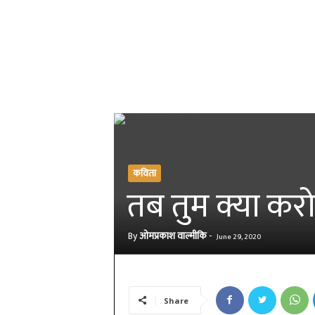
कविता
तब तुम क्या करो
By
ओमप्रकाश वाल्मीकि
-
June 29, 2020
Share