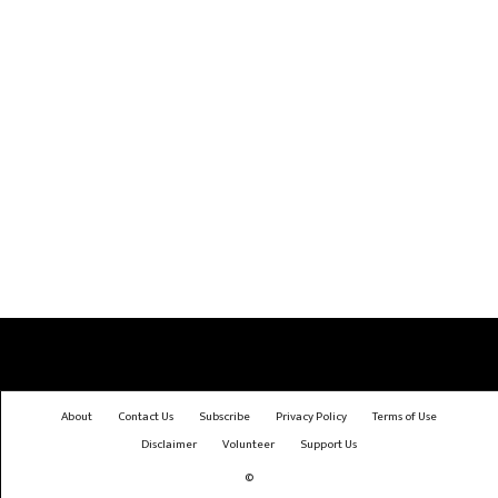
About
Contact Us
Subscribe
Privacy Policy
Terms of Use
Disclaimer
Volunteer
Support Us
©