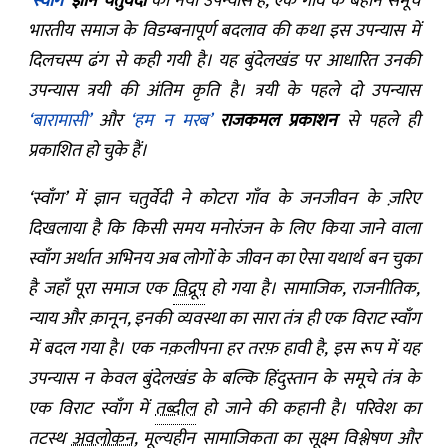
‘स्वाँग’
ज्ञान चतुर्वेदी
का नया उपन्यास है, एक गाँव के बहाने समूचे
भारतीय समाज के विडम्बनापूर्ण बदलाव की कथा इस उपन्यास में
दिलचस्प ढंग से कही गयी है। यह बुंदेलखंड पर आधारित उनकी
उपन्यास त्रयी की अंतिम कृति है। त्रयी के पहले दो उपन्यास
‘बारामासी’
और
‘हम न मरब’
राजकमल प्रकाशन
से पहले ही
प्रकाशित हो चुके हैं।
‘स्वाँग’ में ज्ञान चतुर्वेदी ने कोटरा गाँव के जनजीवन के ज़रिए
दिखलाया है कि किसी समय मनोरंजन के लिए किया जाने वाला
स्वाँग अर्थात अभिनय अब लोगों के जीवन का ऐसा यथार्थ बन चुका
है जहाँ पूरा समाज एक
विद्रूप
हो गया है। सामाजिक, राजनीतिक,
न्याय और क़ानून, इनकी व्यवस्था का सारा तंत्र ही एक विराट स्वाँग
में बदल गया है। एक नक़लीपना हर तरफ़ हावी है, इस रूप में यह
उपन्यास न केवल बुंदेलखंड के बल्कि हिंदुस्तान के समूचे तंत्र के
एक विराट स्वाँग में
तब्दील
हो जाने की कहानी है। परिवेश का
तटस्थ
अवलोकन
, मूल्यहीन सामाजिकता का सूक्ष्म विश्लेषण और