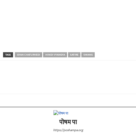
TAGS
GYAN CHATURVEDI
HINDI VYANGYA
SATIRE
SWANG
पोषम पा
https://poshampa.org