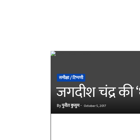
समीक्षा / टिप्पणी
जगदीश चंद्र की
By
पुनीत कुसुम
-
October 5, 2017
Share