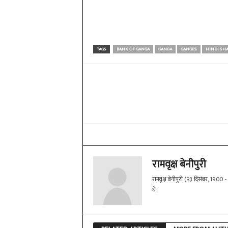
TAGS
BANK OF GANGA
GANGA
GANGES
HINDI SH
Share
रामवृक्ष बेनीपुरी
रामवृक्ष बेनीपुरी (२३ दिसंबर, 1900 
थे।