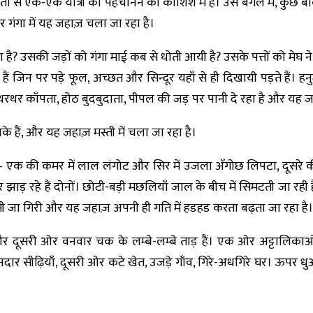
कता से एक-एक यात्री को पहचानने की कोशिश में हैं। उस बँगले में, कुछ बा
 और गंगा में यह जहाज़ चला जा रहा है।
है? उसकी जड़ों को गंगा माई कब से धोती आयी है? उसके पत्तों को मेघ न
ा हैं जिन पर पड़े फूल, अच्छत और सिन्दूर यहाँ से ही दिखायी पड़ते हैं। ह
ण थरथर काँपता, होठ बुदबुदाता, पीपल की जड़ पर पानी दे रहा है और यह जह
 तिनके हैं, और यह जहाज़ मस्ती में चला जा रहा है।
— एक की कमर में लाल लंगोट और सिर में उजला अँगोछ लिपटा, दूसरे 
ड़ रहे हैं दोनों। छोटी-बड़ी मछलियाँ जाल के बीच में सिमटती जा रही 
प-सी जा गिरी और यह जहाज़ अपनी ही गति में हडहड करता बढ़ता जा रहा है।
और दूसरी ओर वनवार चक के लम्बे-लम्बे ताड़ हैं। एक ओर अट्टालिकाओं
नदार सीढ़ियाँ, दूसरी ओर कटे खेत, उजड़े गाँव, गिरे-अधगिरे घर। ऊपर 