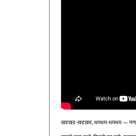
खडखड-खडखड, धमधम-धमधम — गंगा मे