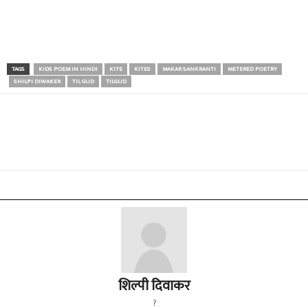
TAGS
KIDS POEM IN HINDI
KITE
KITES
MAKAR SANKRANTI
METERED POETRY
SHILPI DIWAKER
TIL GUD
TILGUD
शिल्पी दिवाकर
?