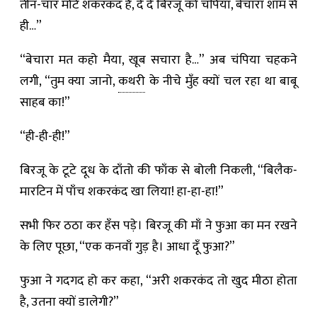
तीन-चार मोटे शकरकंद हैं, दे दे बिरजू को चंपिया, बेचारा शाम से
ही…”
“बेचारा मत कहो मैया, खूब सचारा है…” अब चंपिया चहकने
लगी, “तुम क्या जानो,
कथरी
के नीचे मुँह क्यों चल रहा था बाबू
साहब का!”
“ही-ही-ही!”
बिरजू के टूटे दूध के दाँतो की फाँक से बोली निकली, “बिलैक-
मारटिन में पाँच शकरकंद खा लिया! हा-हा-हा!”
सभी फिर ठठा कर हँस पड़े। बिरजू की माँ ने फुआ का मन रखने
के लिए पूछा, “एक कनवाँ गुड़ है। आधा दूँ फुआ?”
फुआ ने गदगद हो कर कहा, “अरी शकरकंद तो खुद मीठा होता
है, उतना क्यों डालेगी?”