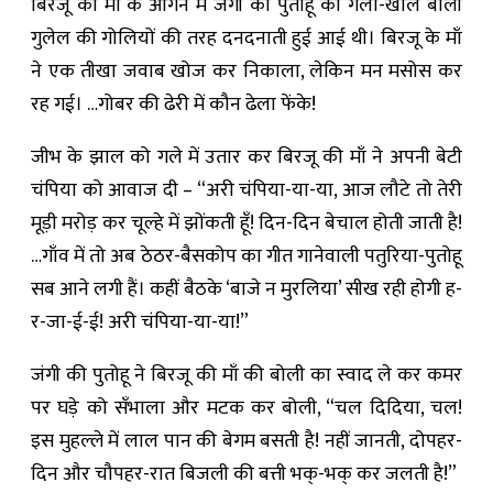
बिरजू की माँ के आँगन में जंगी की पुतोहू की गला-खोल बोली
गुलेल की गोलियों की तरह दनदनाती हुई आई थी। बिरजू के माँ
ने एक तीखा जवाब खोज कर निकाला, लेकिन मन मसोस कर
रह गई। …गोबर की ढेरी में कौन ढेला फेंके!
जीभ के झाल को गले में उतार कर बिरजू की माँ ने अपनी बेटी
चंपिया को आवाज दी – “अरी चंपिया-या-या, आज लौटे तो तेरी
मूड़ी मरोड़ कर चूल्हे में झोंकती हूँ! दिन-दिन बेचाल होती जाती है!
…गाँव में तो अब ठेठर-बैसकोप का गीत गानेवाली पतुरिया-पुतोहू
सब आने लगी हैं। कहीं बैठके ‘बाजे न मुरलिया’ सीख रही होगी ह-
र-जा-ई-ई! अरी चंपिया-या-या!”
जंगी की पुतोहू ने बिरजू की माँ की बोली का स्वाद ले कर कमर
पर घड़े को सँभाला और मटक कर बोली, “चल दिदिया, चल!
इस मुहल्ले में लाल पान की बेगम बसती है! नहीं जानती, दोपहर-
दिन और चौपहर-रात बिजली की बत्ती भक्-भक् कर जलती है!”