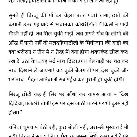
रहें। मलदहियाटोली के मियाँजान की गाड़ी लाने जा रहा हूँ।”
सुनते ही बिरजू की माँ का चेहरा उतर गया। लगा, छाते की
कमानी उतर गई घोड़े से अचानक। कोयरीटोले में किसी ने गाड़ी
मँगनी नहीं दी! तब मिल चुकी गाड़ी! जब अपने गाँव के लोगों की
आँख में पानी नहीं तो मलदहियाटोली के मियाँजान की गाड़ी का
क्या भरोसा! न तीन में न तेरह में! क्या होगा शकरकंद छील कर!
रख दे उठा के! …यह मर्द नाच दिखाएगा। बैलगाड़ी पर चढ़ कर
नाच दिखाने ले जाएगा! चढ़ चुकी बैलगाड़ी पर, देख चुकी जी-
भर नाच… पैदल जानेवाली सब पहुँच कर पुरानी हो चुकी होंगी।
बिरजू छोटी कड़ाही सिर पर औंधा कर वापस आया – “देख
दिदिया, मलेटरी टोपी! इस पर दस लाठी मारने पर भी कुछ नहीं
होता।”
चंपिया चुपचाप बैठी रही, कुछ बोली नहीं,
जरा
-सी मुस्कराई भी
नहीं। बिरजू ने समझ लिया, मैया का गुस्सा अभी उतरा नहीं है पूरे