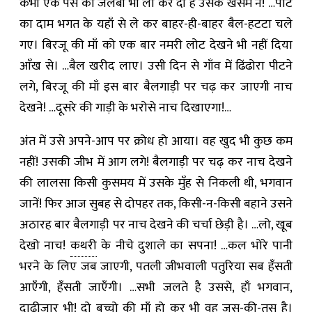
कभी एक पैसे की जलेबी भी ला कर दी है उसके खसम ने! …पाट
का दाम भगत के यहाँ से ले कर बाहर-ही-बाहर बैल-हटटा चले
गए। बिरजू की माँ को एक बार नमरी लोट देखने भी नहीं दिया
आँख से। …बैल खरीद लाए। उसी दिन से गाँव में ढिंढोरा पीटने
लगे, बिरजू की माँ इस बार बैलगाड़ी पर चढ़ कर जाएगी नाच
देखने! …दूसरे की गाड़ी के भरोसे नाच दिखाएगा!…
अंत में उसे अपने-आप पर क्रोध हो आया। वह खुद भी कुछ कम
नहीं! उसकी जीभ में आग लगे! बैलगाड़ी पर चढ़ कर नाच देखने
की लालसा किसी कुसमय में उसके मुँह से निकली थी, भगवान
जानें! फिर आज सुबह से दोपहर तक, किसी-न-किसी बहाने उसने
अठारह बार बैलगाड़ी पर नाच देखने की चर्चा छेड़ी है। …लो, खूब
देखो नाच!
कथरी
के नीचे दुशाले का सपना! …कल भोरे पानी
भरने के लिए जब जाएगी, पतली जीभवाली पतुरिया सब हँसती
आएँगी, हँसती जाएँगी। …सभी जलते है उससे, हाँ भगवान,
दाढ़ीजार भी! दो बच्चो की माँ हो कर भी वह जस-की-तस है।