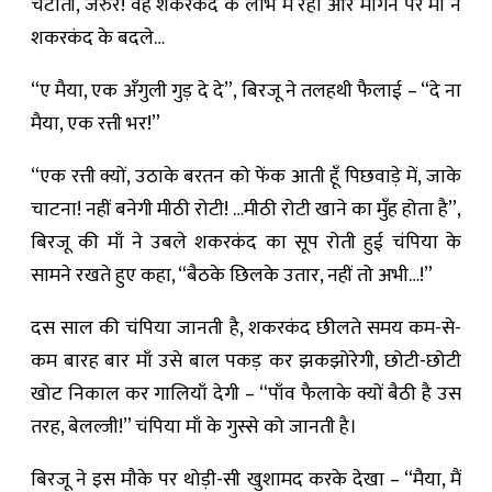
चटाती, जरुर! वह शकरकंद के लोभ में रहा और माँगने पर माँ ने
शकरकंद के बदले…
“ए मैया, एक अँगुली गुड़ दे दे”, बिरजू ने तलहथी फैलाई – “दे ना
मैया, एक रत्ती भर!”
“एक रत्ती क्यों, उठाके बरतन को फेंक आती हूँ पिछवाड़े में, जाके
चाटना! नहीं बनेगी मीठी रोटी! …मीठी रोटी खाने का मुँह होता है”,
बिरजू की माँ ने उबले शकरकंद का सूप रोती हुई चंपिया के
सामने रखते हुए कहा, “बैठके छिलके उतार, नहीं तो अभी…!”
दस साल की चंपिया जानती है, शकरकंद छीलते समय कम-से-
कम बारह बार माँ उसे बाल पकड़ कर झकझोरेगी, छोटी-छोटी
खोट निकाल कर गालियाँ देगी – “पाँव फैलाके क्यों बैठी है उस
तरह, बेलल्जी!” चंपिया माँ के गुस्से को जानती है।
बिरजू ने इस मौके पर थोड़ी-सी खुशामद करके देखा – “मैया, मैं