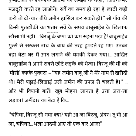
कुर्माटोली के एक-एक आदमी को समझा के कहा, “जिंदगी-भर
मजदूरी करते रह जाओगे। सर्वे का समय हो रहा है, लाठी कड़ी
करो तो दो-चार बीघे जमीन हासिल कर सकते हो।” सो गाँव की
किसी पुतखौकी का
भतार
सर्वे के समय बाबूसाहेब के खिलाफ
खाँसा भी नहीं।… बिरजू के बप्पा को कम सहना पड़ा है! बाबूसाहेब
गुस्से से सरकस नाच के बाघ की तरह हुमड़ते रह गए। उनका
बड़ा बेटा घर में आग लगाने की धमकी देकर गया।… आखिर
बाबूसाहेब ने अपने सबसे छोटे लड़के को भेजा। बिरजू की माँ को
‘मौसी’ कहके पुकारा – “यह जमीन बाबू जी ने मेरे नाम से खरीदी
थी। मेरी पढ़ाई-लिखाई उसी जमीन की उपज से चलती है।” …
और भी कितनी बातें। खूब मोहना जानता है उत्ता
जरा
-सा
लड़का। जमींदार का बेटा है कि…
“चंपिया, बिरजू सो गया क्या? यहाँ आ जा बिरजू, अंदर। तू भी आ
जा, चंपिया!… भला आदमी आए तो एक बार आज!”