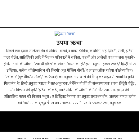
उपमा 'ऋचा'
पिछले एक दशक से लेखन क्षेत्र में सक्रिय। वागर्थ, द वायर, फेमिना, कादंबिनी, अहा ज़िंदगी, सखी, इंडिया
वाटर पोर्टल, साहित्यिकी आदि विभिन्न पत्र पत्रिकाओं में कविता, कहानी और आलेखों का प्रकाशन। पुस्तकें-
इन्दिरा गांधी की जीवनी, ‘एक थी इंदिरा’ का लेखन. ‘भारत का इतिहास ‘ (मूल माइकल एडवर्ड/ हिस्ट्री ऑफ़
इण्डिया), ‘मत्वेया कोझेम्याकिन की ज़िंदगी’ (मूल मैक्सिम गोर्की/ द लाइफ़ ऑफ़ मत्वेया कोझेम्याकिन)
‘स्वीकार’ (मूल मैक्सिम गोर्की/ 'कन्फेशन') का अनुवाद. अन्ना बर्न्स की मैन बुकर प्राइज़ से सम्मानित कृति
‘मिल्कमैन’ के हिन्दी अनुवाद ‘ग्वाला’ में सह-अनुवादक. मैक्सिम गोर्की की संस्मरणात्मक रचना 'लिट्रेरी पोर्ट्रेट',
जॉन विल्सन की कृति ‘इंडिया कॉकर्ड’, राबर्ट सर्विस की जीवनी ‘लेनिन’ और एफ़. एस. ग्राउज़ की
एतिहासिक महत्व की किताब ‘मथुरा : ए डिस्ट्रिक्ट मेमायर’ का अनुवाद प्रकाशनाधीन. ‘अतएव’ नामक ब्लॉग
एवं ‘अथ’ नामक यूट्यूब चैनल का संचालन... सम्प्रति- स्वतंत्र पत्रकार एवम् अनुवादक