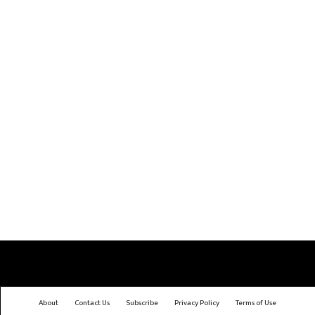
About
Contact Us
Subscribe
Privacy Policy
Terms of Use