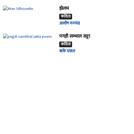
झेलम
कविता
आशीष मनचंदा
पगड़ी सम्भाल जट्टा
कविता
बांके दयाल