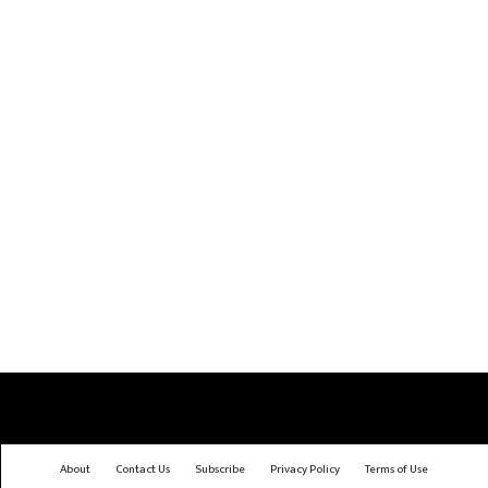
About
Contact Us
Subscribe
Privacy Policy
Terms of Use