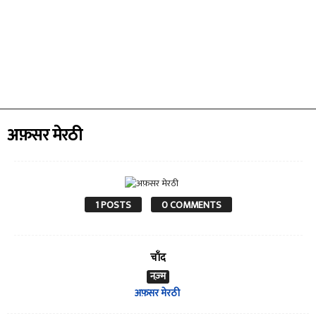
अफ़सर मेरठी
1 POSTS
0 COMMENTS
चाँद
नज़्म
अफ़सर मेरठी