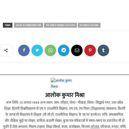
TAGS
ALOK KUMAR MISHRA
EK DESH BARAH DUNIYA
SHIRISH KHARE
आलोक कुमार मिश्रा
जन्म तिथि: 10 अगस्त 1984 जन्म स्थान: ग्राम- लोहटा, पोस्ट- चौखड़ा, जिला- सिद्धार्थ नगर, उत्तर प्रदेश
शिक्षा: दिल्ली विश्वविद्यालय से एम ए (राजनीति विज्ञान), एम एड, एम फिल (शिक्षाशास्त्र) व्यवसाय: दिल्ली
के सरकारी विद्यालय में शिक्षक (पी जी टी, राजनीतिक विज्ञान) के पद पर कार्यरत। रुचि: समसामयिक
और शैक्षिक मुद्दों पर लेखन, कविता-कहानी लेखन, कुछ पत्र-पत्रिकाओं में समय-समय पर प्रकाशित भी हो
चुकी हैं जैसे-जनसत्ता, निवाण टाइम्स, शिक्षा विमर्श, कदम, कर्माबक्श, किस्सा
कोताह
, परिकथा, मगहर, परिंदे,